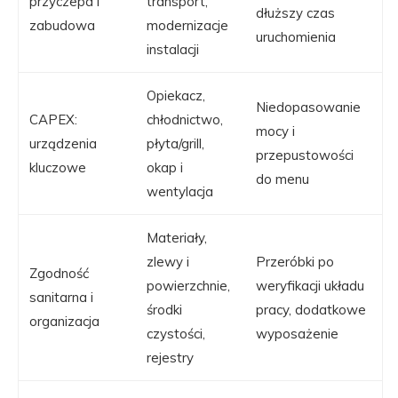
przyczepa i
transport,
dłuższy czas
zabudowa
modernizacje
uruchomienia
instalacji
Opiekacz,
Niedopasowanie
CAPEX:
chłodnictwo,
mocy i
urządzenia
płyta/grill,
przepustowości
kluczowe
okap i
do menu
wentylacja
Materiały,
zlewy i
Przeróbki po
Zgodność
powierzchnie,
weryfikacji układu
sanitarna i
środki
pracy, dodatkowe
organizacja
czystości,
wyposażenie
rejestry