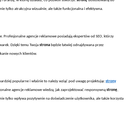
i branżę, w kt
órej dzia
łasz, co pozwoli stworzyć
stronę
dostosowaną do
nie tylko atrakcyjna wizualnie, ale także funkcjonalna i efektywna.
e. Profesjonalne agencje reklamowe posiadaj
ą ekspert
ów od SEO, którzy
arek. Dzięki temu Twoja
strona
będzie łatwiej odnajdywana przez
skanie nowych klient
ów.
bardziej popularne i właśnie to należy wziąć pod uwagę projektując
strony
esjonalne agencje reklamowe wiedzą, jak zaprojektować responsywną
stronę
,
 nie tylko wpływa pozytywnie na doświadczenie użytkownika, ale także korzysta