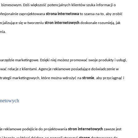
 i biznesowym. Dziś większość potencjalnych klient
ów szuka informacji o
rofesjonalnie zaprojektowana
strona internetowa
to szansa na to, aby zrobić
cjalizujące się w tworzeniu
stron internetowych
doskonale rozumieją, jak
nia.
narzędzie marketingowe. Dzięki niej możesz promować swoje produkty i usługi,
ować relacje z klientami. Agencje reklamowe posiadające doświadczenie w
trategii marketingowych, kt
óre mo
żna wdrożyć na
stronie
, aby przyciągnąć i
ernetowych
ncje reklamowe podejście do projektowania
stron internetowych
zawsze jest