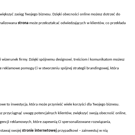
zwiększyć zasięg Twojego biznesu. Dzięki obecności online możesz dotrzeć do
ymalizowana
strona
mo
że przekształcać odwiedzających w klient
ów, co przek
łada
 wizerunek firmy. Dzięki sp
ójnemu designowi, tre
ściom i komunikatom możesz
je reklamowe pomogą Ci w stworzeniu sp
ójnej strategii brandingowej, która
owe to inwestycja, która mo
że przynieść wiele korzyści dla Twojego biznesu.
z przyciągnąć uwagę potencjalnych klient
ów, zwi
ększyć swoją obecność online,
gencji reklamowych, kt
óre zapewni
ą Ci spersonalizowane rozwiązania,
ostawaj swojej
stronie internetowej
przypadkowi – zainwestuj w nią