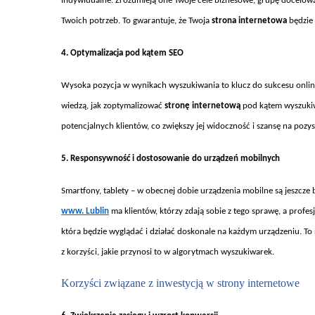
indywidualne. Zrozumieją one Twoje cele biznesowe, grupę docelową 
Twoich potrzeb. To gwarantuje, że Twoja
strona internetowa
będzie 
4. Optymalizacja pod k
ątem SEO
Wysoka pozycja w wynikach wyszukiwania to klucz do sukcesu onlin
wiedz
ą, jak zoptymalizować
stronę internetową
pod kątem wyszukiw
potencjalnych klient
ów, co zwi
ększy jej widoczność i szansę na pozy
5. Responsywno
ść i dostosowanie do urządzeń mobilnych
Smartfony, tablety – w obecnej dobie urz
ądzenia mobilne są jeszcze 
www. Lublin
ma klientów, którzy zdaj
ą sobie z tego sprawę, a prof
kt
óra b
ędzie wyglądać i działać doskonale na każdym urządzeniu. To
z korzyści, jakie przynosi to w algorytmach wyszukiwarek.
Korzy
ści związane z inwestycją w strony internetowe