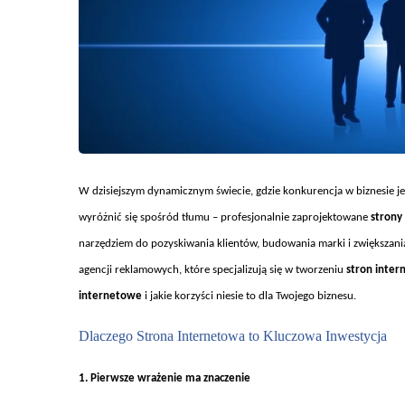
W dzisiejszym dynamicznym
świecie, gdzie konkurencja w biznesie je
wyró
żnić się spośr
ód t
łumu – profesjonalnie zaprojektowane
strony
narzędziem do pozyskiwania klient
ów, budowania marki i zwi
ększani
agencji reklamowych, kt
óre specjalizuj
ą się w tworzeniu
stron inte
internetowe
i jakie korzyści niesie to dla Twojego biznesu.
Dlaczego Strona Internetowa to Kluczowa Inwestycja
1. Pierwsze wra
żenie ma znaczenie