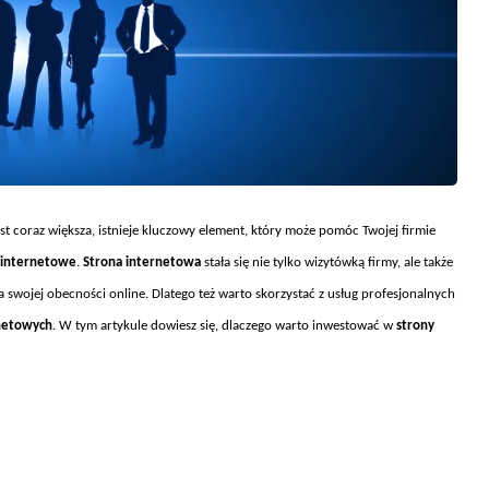
st coraz większa, istnieje kluczowy element, kt
óry mo
że pom
óc Twojej firmie
 internetowe
.
Strona internetowa
stała się nie tylko wizyt
ówk
ą firmy, ale także
a swojej obecności online. Dlatego też warto skorzystać z usług profesjonalnych
rnetowych
. W tym artykule dowiesz się, dlaczego warto inwestować w
strony