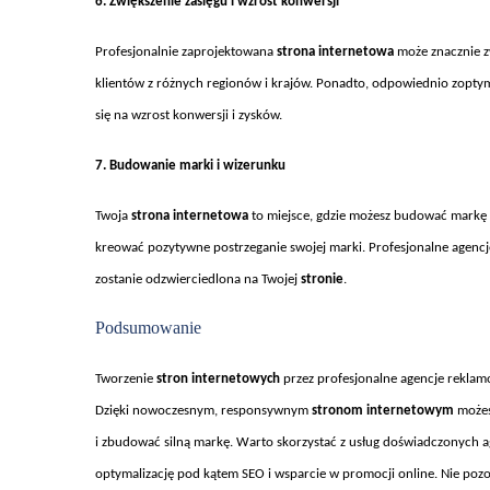
6. Zwi
ększenie zasięgu i wzrost konwersji
Profesjonalnie zaprojektowana
strona internetowa
mo
że znacznie 
klient
ów z ró
żnych region
ów i krajów. Ponadto, odpowiednio zopt
się na wzrost konwersji i zysk
ów.
7. Budowanie marki i wizerunku
Twoja
strona internetowa
to miejsce, gdzie mo
żesz budować markę i
kreować pozytywne postrzeganie swojej marki. Profesjonalne agenc
zostanie odzwierciedlona na Twojej
stronie
.
Podsumowanie
Tworzenie
stron internetowych
przez profesjonalne agencje reklam
Dzięki nowoczesnym, responsywnym
stronom internetowym
możes
i zbudować silną markę. Warto skorzystać z usług doświadczonych a
optymalizację pod kątem SEO i wsparcie w promocji online. Nie poz