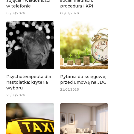
zdjęcia i wiadomości
social mediach:
w telefonie
procedura i KPI
05/08/2026
06/07/2026
Psychoterapeuta dla
Pytania do księgowej
nastolatka: kryteria
przed umową na JDG
wyboru
21/06/2026
23/06/2026