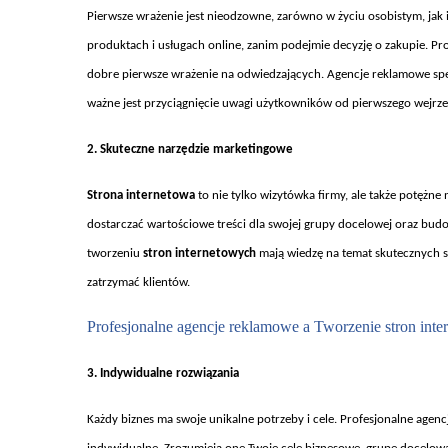
Pierwsze wra
żenie jest nieodzowne, zar
ówno w
życiu osobistym, jak
produktach i us
ługach online, zanim podejmie decyzję o zakupie. P
dobre pierwsze wrażenie na odwiedzających. Agencje reklamowe spe
ważne jest przyciągnięcie uwagi użytkownik
ów od pierwszego wejrze
2. Skuteczne narz
ędzie marketingowe
Strona internetowa
to nie tylko wizytówka firmy, ale tak
że potężne 
dostarczać wartościowe treści dla swojej grupy docelowej oraz bud
tworzeniu
stron internetowych
mają wiedzę na temat skutecznych s
zatrzymać klient
ów.
Profesjonalne agencje reklamowe a Tworzenie stron int
3. Indywidualne rozwi
ązania
Ka
żdy biznes ma swoje unikalne potrzeby i cele. Profesjonalne age