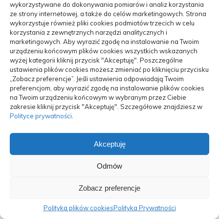
wykorzystywane do dokonywania pomiarów i analiz korzystania
ze strony internetowej, a także do celów marketingowych. Strona
wykorzystuje również pliki cookies podmiotów trzecich w celu
korzystania z zewnętrznych narzędzi analitycznych i
marketingowych. Aby wyrazić zgodę na instalowanie na Twoim
urządzeniu końcowym plików cookies wszystkich wskazanych
wyżej kategorii kliknij przycisk "Akceptuję". Poszczególne
ustawienia plików cookies możesz zmieniać po kliknięciu przycisku
„Zobacz preferencje”. Jeśli ustawienia odpowiadają Twoim
preferencjom, aby wyrazić zgodę na instalowanie plików cookies
na Twoim urządzeniu końcowym w wybranym przez Ciebie
zakresie kliknij przycisk "Akceptuję". Szczegółowe znajdziesz w
Polityce prywatności
.
Akceptuję
Na jakie rzeczy należy zwrócić swoją uwagę
Odmów
podczas...
03/10/2024
Zobacz preferencje
Polityka plików cookies
Polityka Prywatności