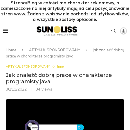
Strona/Blog w całości ma charakter reklamowy, a
zamieszczone na niej artykuły mają na celu pozycjonowanie
stron www. Żaden z wpisów nie pochodzi od użytkowników,
a wszystkie zostały opłacone.
Home
ARTYKUŁ SPONSOROWANY
Jak znaleźć dobrą
pracę w charakterze programisty java
ARTYKUŁ SPONSOROWANY
Inne
Jak znaleźć dobrą pracę w charakterze
programisty java
30/11/2022
34
views