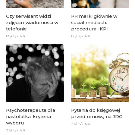
Czy serwisant widzi
PR marki głównie w
zdjęcia i wiadomości w
social mediach:
telefonie
procedura i KPI
05/08/2026
06/07/2026
Psychoterapeuta dla
Pytania do księgowej
nastolatka: kryteria
przed umową na JDG
wyboru
21/06/2026
23/06/2026