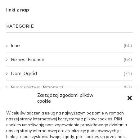
linki z nap
KATEGORIE
Inne
(60)
Biznes, Finanse
(64)
Dom, Ogród
(71)
Budownictwo, Przemysł
(62)
Zarządzaj zgodami plików
cookie
Edukacja, Rozrywka
(31)
W celu świadczenia usług na najwyższym poziomie w ramach
Zdrowie, Medycyna
(107)
naszej strony internetowej korzystamy z plików cookies. Pliki
cookies umożliwiają nam zapewnienie prawidłowego działania
Moda, Uroda
(22)
naszej strony internetowej oraz realizację podstawowych jej
funkcji, a po uzyskaniu Twojej zgody, pliki cookies są przez nas