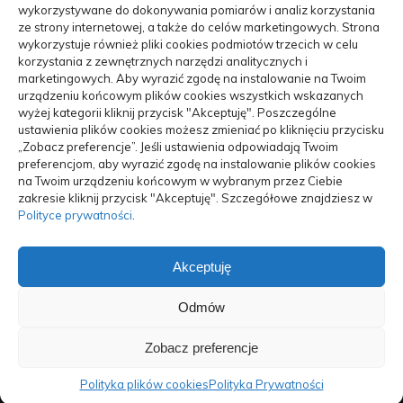
wykorzystywane do dokonywania pomiarów i analiz korzystania
Turystyka, Aktywność
(48)
ze strony internetowej, a także do celów marketingowych. Strona
wykorzystuje również pliki cookies podmiotów trzecich w celu
Motoryzacja, Transport
(84)
korzystania z zewnętrznych narzędzi analitycznych i
marketingowych. Aby wyrazić zgodę na instalowanie na Twoim
Usługi
(70)
urządzeniu końcowym plików cookies wszystkich wskazanych
wyżej kategorii kliknij przycisk "Akceptuję". Poszczególne
ustawienia plików cookies możesz zmieniać po kliknięciu przycisku
Technologie
(17)
„Zobacz preferencje”. Jeśli ustawienia odpowiadają Twoim
preferencjom, aby wyrazić zgodę na instalowanie plików cookies
Mobile Search
(3)
na Twoim urządzeniu końcowym w wybranym przez Ciebie
zakresie kliknij przycisk "Akceptuję". Szczegółowe znajdziesz w
ARTYKUŁ SPONSOROWANY
(102)
Polityce prywatności
.
Akceptuję
Odmów
Zobacz preferencje
@ Wszelkie prawa zastrzeżone Sunliss.pl
Polityka plików cookies (EU)
|
Polityka prywatności
Polityka plików cookies
Polityka Prywatności