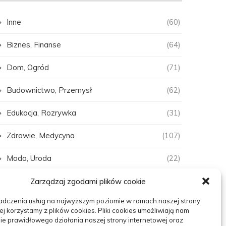
Inne
(60)
Biznes, Finanse
(64)
Dom, Ogród
(71)
Budownictwo, Przemysł
(62)
Edukacja, Rozrywka
(31)
Zdrowie, Medycyna
(107)
Moda, Uroda
(22)
Turystyka, Aktywność
(48)
Zarządzaj zgodami plików cookie
adczenia usług na najwyższym poziomie w ramach naszej strony
Motoryzacja, Transport
(84)
ej korzystamy z plików cookies. Pliki cookies umożliwiają nam
e prawidłowego działania naszej strony internetowej oraz