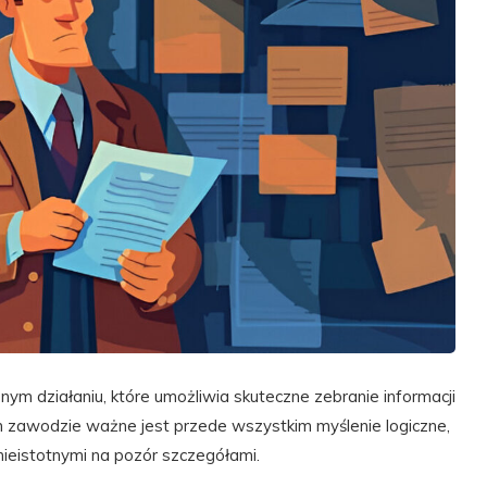
ym działaniu, które umożliwia skuteczne zebranie informacji
 zawodzie ważne jest przede wszystkim myślenie logiczne,
eistotnymi na pozór szczegółami.