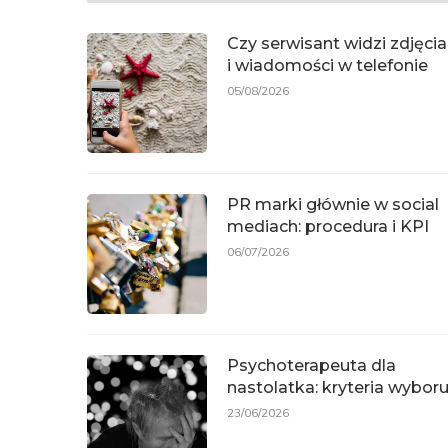
Czy serwisant widzi zdjęcia
i wiadomości w telefonie
05/08/2026
PR marki głównie w social
mediach: procedura i KPI
06/07/2026
Psychoterapeuta dla
nastolatka: kryteria wybor
23/06/2026