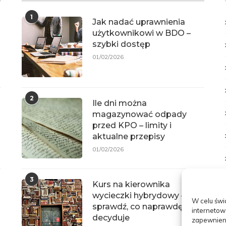
1
Jak nadać uprawnienia
użytkownikowi w BDO –
szybki dostęp
01/02/2026
2
Ile dni można
magazynować odpady
przed KPO – limity i
aktualne przepisy
01/02/2026
3
Kurs na kierownika
u
wycieczki hybrydowy –
W celu świ
sprawdź, co naprawdę
internetow
decyduje
zapewnieni