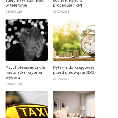
zdjęcia i wiadomości
social mediach:
w telefonie
procedura i KPI
05/08/2026
06/07/2026
Psychoterapeuta dla
Pytania do księgowej
nastolatka: kryteria
przed umową na JDG
wyboru
21/06/2026
23/06/2026