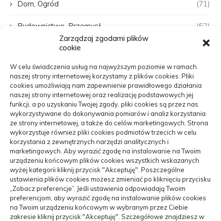
Dom, Ogród
(71)
Budownictwo, Przemysł
(62)
Zarządzaj zgodami plików
cookie
Edukacja, Rozrywka
(31)
W celu świadczenia usług na najwyższym poziomie w ramach
Zdrowie, Medycyna
(107)
naszej strony internetowej korzystamy z plików cookies. Pliki
cookies umożliwiają nam zapewnienie prawidłowego działania
Moda, Uroda
(22)
naszej strony internetowej oraz realizację podstawowych jej
funkcji, a po uzyskaniu Twojej zgody, pliki cookies są przez nas
wykorzystywane do dokonywania pomiarów i analiz korzystania
Turystyka, Aktywność
(48)
ze strony internetowej, a także do celów marketingowych. Strona
wykorzystuje również pliki cookies podmiotów trzecich w celu
Motoryzacja, Transport
(84)
korzystania z zewnętrznych narzędzi analitycznych i
marketingowych. Aby wyrazić zgodę na instalowanie na Twoim
Usługi
(70)
urządzeniu końcowym plików cookies wszystkich wskazanych
wyżej kategorii kliknij przycisk "Akceptuję". Poszczególne
ustawienia plików cookies możesz zmieniać po kliknięciu przycisku
Technologie
(17)
„Zobacz preferencje”. Jeśli ustawienia odpowiadają Twoim
preferencjom, aby wyrazić zgodę na instalowanie plików cookies
Mobile Search
(3)
na Twoim urządzeniu końcowym w wybranym przez Ciebie
zakresie kliknij przycisk "Akceptuję". Szczegółowe znajdziesz w