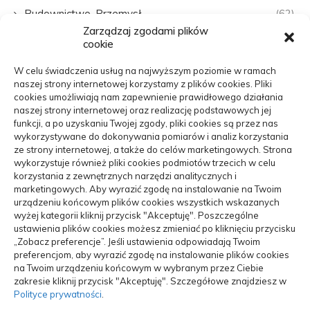
Budownictwo, Przemysł
(62)
Zarządzaj zgodami plików
cookie
Edukacja, Rozrywka
(31)
W celu świadczenia usług na najwyższym poziomie w ramach
Zdrowie, Medycyna
(107)
naszej strony internetowej korzystamy z plików cookies. Pliki
cookies umożliwiają nam zapewnienie prawidłowego działania
Moda, Uroda
(22)
naszej strony internetowej oraz realizację podstawowych jej
funkcji, a po uzyskaniu Twojej zgody, pliki cookies są przez nas
wykorzystywane do dokonywania pomiarów i analiz korzystania
Turystyka, Aktywność
(48)
ze strony internetowej, a także do celów marketingowych. Strona
wykorzystuje również pliki cookies podmiotów trzecich w celu
Motoryzacja, Transport
(84)
korzystania z zewnętrznych narzędzi analitycznych i
marketingowych. Aby wyrazić zgodę na instalowanie na Twoim
Usługi
(70)
urządzeniu końcowym plików cookies wszystkich wskazanych
wyżej kategorii kliknij przycisk "Akceptuję". Poszczególne
ustawienia plików cookies możesz zmieniać po kliknięciu przycisku
Technologie
(17)
„Zobacz preferencje”. Jeśli ustawienia odpowiadają Twoim
preferencjom, aby wyrazić zgodę na instalowanie plików cookies
Mobile Search
(3)
na Twoim urządzeniu końcowym w wybranym przez Ciebie
zakresie kliknij przycisk "Akceptuję". Szczegółowe znajdziesz w
ARTYKUŁ SPONSOROWANY
(102)
Polityce prywatności
.