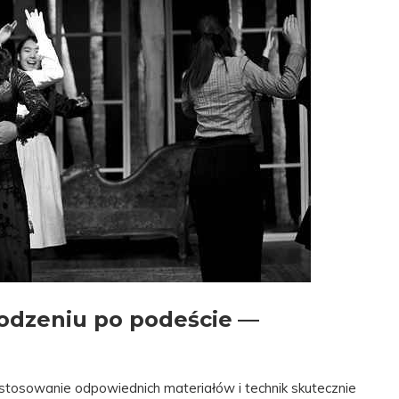
hodzeniu po podeście
—
astosowanie odpowiednich materiałów i technik skutecznie