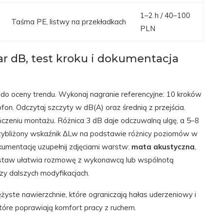
1–2 h / 40–100
Taśma PE, listwy na przekładkach
PLN
r dB, test kroku i dokumentacja
do oceny trendu. Wykonaj nagranie referencyjne: 10 kroków
n. Odczytaj szczyty w dB(A) oraz średnią z przejścia.
ńczeniu montażu. Różnica 3 dB daje odczuwalną ulgę, a 5–8
zybliżony wskaźnik ΔLw na podstawie różnicy poziomów w
okumentację uzupełnij zdjęciami warstw:
mata akustyczna
,
 zestaw ułatwia rozmowę z wykonawcą lub wspólnotą
zy dalszych modyfikacjach.
żyste nawierzchnie, które ograniczają hałas uderzeniowy i
które poprawiają komfort pracy z ruchem.