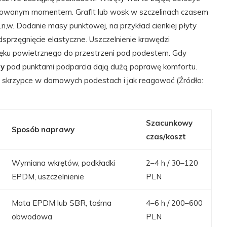
rkowanym momentem. Grafit lub wosk w szczelinach czasem
Ln,w. Dodanie masy punktowej, na przykład cienkiej płyty
sprzęgnięcie elastyczne. Uszczelnienie krawędzi
ięku powietrznego do przestrzeni pod podestem. Gdy
ry
pod punktami podparcia dają dużą poprawę komfortu.
e skrzypce w domowych podestach i jak reagować (Źródło:
Szacunkowy
Sposób naprawy
czas/koszt
Wymiana wkrętów, podkładki
2–4 h / 30–120
EPDM, uszczelnienie
PLN
Mata EPDM lub SBR, taśma
4–6 h / 200–600
obwodowa
PLN