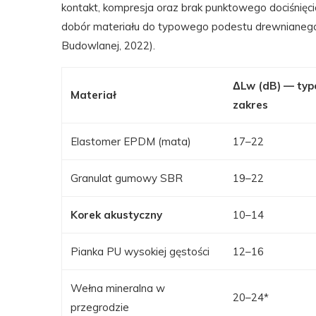
kontakt, kompresja oraz brak punktowego dociśnięci
dobór materiału do typowego podestu drewnianego w
Budowlanej, 2022).
ΔLw (dB) — ty
Materiał
zakres
Elastomer EPDM (mata)
17–22
Granulat gumowy SBR
19–22
Korek akustyczny
10–14
Pianka PU wysokiej gęstości
12–16
Wełna mineralna w
20–24*
przegrodzie