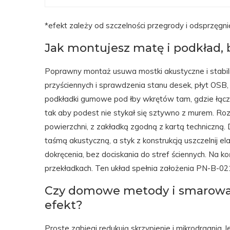
*efekt zależy od szczelności przegrody i odsprzęgn
Jak montujesz matę i podkład, 
Poprawny montaż usuwa mostki akustyczne i stabili
przyściennych i sprawdzenia stanu desek, płyt OSB,
podkładki gumowe pod łby wkrętów tam, gdzie łąc
tak aby podest nie stykał się sztywno z murem. R
powierzchni, z zakładką zgodną z kartą techniczną. D
taśmą akustyczną, a styk z konstrukcją uszczelnij e
dokręcenia, bez dociskania do stref ściennych. Na k
przekładkach. Ten układ spełnia założenia PN-B-02
Czy domowe metody i smarowa
efekt?
Proste zabiegi redukują skrzypienie i mikrodrgania,