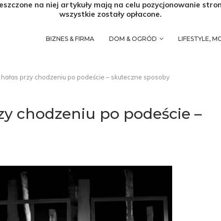
eszczone na niej artykuły mają na celu pozycjonowanie stro
wszystkie zostały opłacone.
BIZNES & FIRMA
DOM & OGRÓD
LIFESTYLE, 
ć hałas przy chodzeniu po podeście – skuteczne sposoby
rzy chodzeniu po podeście –