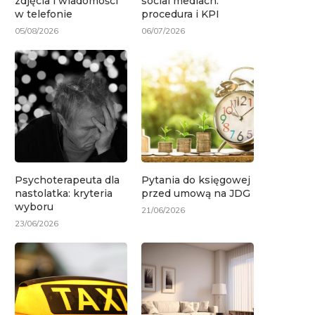
zdjęcia i wiadomości
social mediach:
w telefonie
procedura i KPI
05/08/2026
06/07/2026
Psychoterapeuta dla
Pytania do księgowej
nastolatka: kryteria
przed umową na JDG
wyboru
21/06/2026
23/06/2026