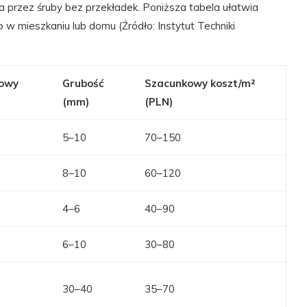
a przez śruby bez przekładek. Poniższa tabela ułatwia
 mieszkaniu lub domu (Źródło: Instytut Techniki
powy
Grubość
Szacunkowy koszt/m²
(mm)
(PLN)
5–10
70–150
8–10
60–120
4–6
40–90
6–10
30–80
30–40
35–70