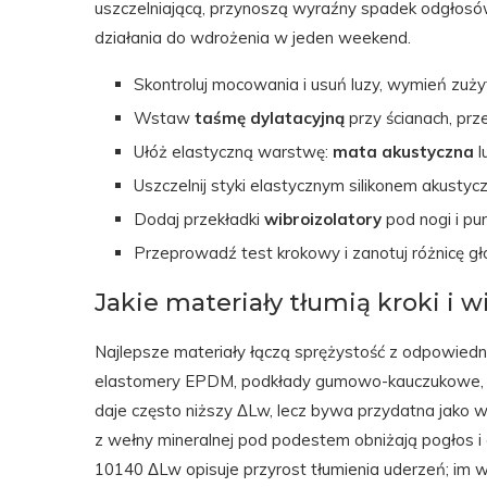
uszczelniającą, przynoszą wyraźny spadek odgłosów 
działania do wdrożenia w jeden weekend.
Skontroluj mocowania i usuń luzy, wymień zuży
Wstaw
taśmę dylatacyjną
przy ścianach, prz
Ułóż elastyczną warstwę:
mata akustyczna
l
Uszczelnij styki elastycznym silikonem akusty
Dodaj przekładki
wibroizolatory
pod nogi i pu
Przeprowadź test krokowy i zanotuj różnicę gło
Jakie materiały tłumią kroki i
Najlepsze materiały łączą sprężystość z odpowie
elastomery EPDM, podkłady gumowo-kauczukowe, ko
daje często niższy ΔLw, lecz bywa przydatna jako
z wełny mineralnej pod podestem obniżają pogłos i
10140 ΔLw opisuje przyrost tłumienia uderzeń; im wy