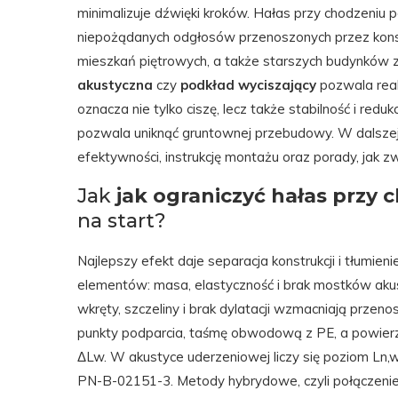
minimalizuje dźwięki kroków. Hałas przy chodzeniu
niepożądanych odgłosów przenoszonych przez konstru
mieszkań piętrowych, a także starszych budynków z
akustyczna
czy
podkład wyciszający
pozwala real
oznacza nie tylko ciszę, lecz także stabilność i red
pozwala uniknąć gruntownej przebudowy. W dalszej 
efektywności, instrukcję montażu oraz porady, jak z
Jak
jak ograniczyć hałas przy 
na start?
Najlepszy efekt daje separacja konstrukcji i tłumien
elementów: masa, elastyczność i brak mostków aku
wkręty, szczeliny i brak dylatacji wzmacniają prze
punkty podparcia, taśmę obwodową z PE, a powier
ΔLw. W akustyce uderzeniowej liczy się poziom Ln,
PN-B-02151-3. Metody hybrydowe, czyli połączeni