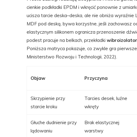
cienkie podkładki EPDM i wkręcić ponownie z umia
ucisza tarcie deska–deska, ale nie obniża wyraźnie 
MDF pod deską, bywa korzystne, jeśli zachowasz od
elastycznym silikonem ogranicza przenoszenie dźw
podest pracuje na belkach, przekładki
wibroizolato
Poniższa matryca pokazuje, co zwykle gra pierwsz
Ministerstwo Rozwoju i Technologii, 2022).
Objaw
Przyczyna
Skrzypienie przy
Tarcies desek, luźne
starcie kroku
wkręty
Głuche dudnienie przy
Brak elastycznej
lądowaniu
warstwy