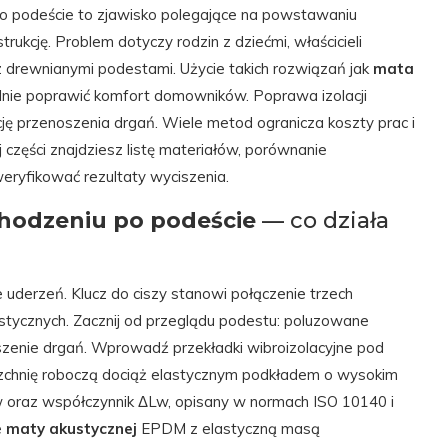
 po podeście to zjawisko polegające na powstawaniu
kcję. Problem dotyczy rodzin z dziećmi, właścicieli
 drewnianymi podestami. Użycie takich rozwiązań jak
mata
nie poprawić komfort domowników. Poprawa izolacji
ukcję przenoszenia drgań. Wiele metod ogranicza koszty prac i
części znajdziesz listę materiałów, porównanie
weryfikować rezultaty wyciszenia.
chodzeniu po podeście
— co działa
ie uderzeń. Klucz do ciszy stanowi połączenie trzech
stycznych. Zacznij od przeglądu podestu: poluzowane
noszenie drgań. Wprowadź przekładki wibroizolacyjne pod
zchnię roboczą dociąż elastycznym podkładem o wysokim
w oraz współczynnik ΔLw, opisany w normach ISO 10140 i
e
maty akustycznej
EPDM z elastyczną masą