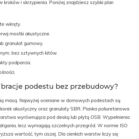
kroków i skrzypienia. Poniżej znajdziesz szybki plan
te wkręty.
erwij mostki akustyczne.
ub granulat gumowy.
cznym, bez sztywnych kitów.
nkty podparcia.
śności.
 wibracje podestu bez przebudowy?
dnią masą. Najwyżej oceniane w domowych podestach są
rek akustyczny oraz granulaty SBR. Pianka poliuretanowa
 warstwa wyrównująca pod deską lub płytą OSB. Wypełnienia
 drgania, lecz wymagają szczelnych przegród. W normie ISO
ższa wartość, tym ciszej. Dla cienkich warstw liczy się