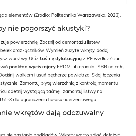
ięcia elementów (Źródło: Politechnika Warszawska, 2023).
by nie pogorszyć akustyki?
zuje powierzchnię. Zacznij od demontażu listew
 belek oraz łączników. Wymień zużyte wkręty, dodaj
zysz warstwy. Ułóż
taśmę dylatacyjną
z PE wzdłuż ścian,
ozwiń
podkład wyciszający
EPDM lub granulat SBR na całej
ociśnij wałkiem i usuń pęcherze powietrza. Sklej łączenia
lastycznie. Zamontuj płytę wierzchnią z kontrolą momentu
ońcu odetnij wystającą taśmę i zamontuj listwy na
151-3 dla ograniczenia hałasu uderzeniowego.
nie wkrętów dają odczuwalny
 lecz nie zastąpią podkładów. Wkręty warto zdjąć, dołożyć