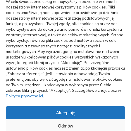
W celu świadczenia usług na najwyższym poziomie w ramach
Zdrowie, Medycyna
(107)
naszej strony internetowej korzystamy z plików cookies. Pliki
cookies umożliwiają nam zapewnienie prawidłowego działania
Moda, Uroda
(22)
naszej strony internetowej oraz realizację podstawowych jej
funkcji, a po uzyskaniu Twojej zgody, pliki cookies są przez nas
wykorzystywane do dokonywania pomiarów i analiz korzystania
Turystyka, Aktywność
(48)
ze strony internetowej, a także do celów marketingowych. Strona
wykorzystuje również pliki cookies podmiotów trzecich w celu
Motoryzacja, Transport
(84)
korzystania z zewnętrznych narzędzi analitycznych i
marketingowych. Aby wyrazić zgodę na instalowanie na Twoim
Usługi
(70)
urządzeniu końcowym plików cookies wszystkich wskazanych
wyżej kategorii kliknij przycisk "Akceptuję". Poszczególne
ustawienia plików cookies możesz zmieniać po kliknięciu przycisku
Technologie
(17)
„Zobacz preferencje”. Jeśli ustawienia odpowiadają Twoim
preferencjom, aby wyrazić zgodę na instalowanie plików cookies
Mobile Search
(3)
na Twoim urządzeniu końcowym w wybranym przez Ciebie
zakresie kliknij przycisk "Akceptuję". Szczegółowe znajdziesz w
ARTYKUŁ SPONSOROWANY
(102)
Polityce prywatności
.
Akceptuję
Odmów