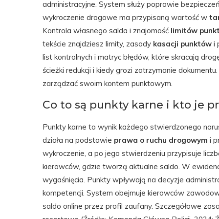
administracyjne. System służy poprawie bezpiecze
wykroczenie drogowe ma przypisaną wartość w
ta
Kontrola własnego salda i znajomość
limitów punk
tekście znajdziesz limity, zasady
kasacji punktów
i 
list kontrolnych i matryc błędów, które skracają drogę
ścieżki redukcji i kiedy grozi zatrzymanie dokumentu
zarządzać swoim kontem punktowym.
Co to są punkty karne i kto je p
Punkty karne to wynik każdego stwierdzonego nar
działa na podstawie
prawa o ruchu drogowym
i p
wykroczenie, a po jego stwierdzeniu przypisuje licz
kierowców, gdzie tworzą aktualne saldo. W ewidencj
wygaśnięcia. Punkty wpływają na decyzje administra
kompetencji. System obejmuje kierowców zawodow
saldo online przez profil zaufany. Szczegółowe zas