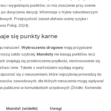
ywu i wygaśnięcia punktów, co ma znaczenie przy ocenie
ę po doręczeniu decyzji. Informacje o trybie odwoławczym
dowych. Przejrzystość zasad ułatwia ocenę ryzyka i
a Policji, 2024).
naje się punkty karne
ogu naruszeń.
Wykroczenia drogowe
mają przypisane
noszą saldo szybciej.
Mandaty
nie kasują punktów, lecz
ach znajdują się przekroczenia prędkości, niestosowanie się
ństwa i inne. Tabele z wartościami wydają organy
poznać się z naruszeniami, które najszybciej prowadzą do
ierowców zawodowych, dla których naruszenia mogą wpływać
acja publiczna w komunikatach urzędowych (Źródło: Komenda
Mandat (widełki)
Uwagi