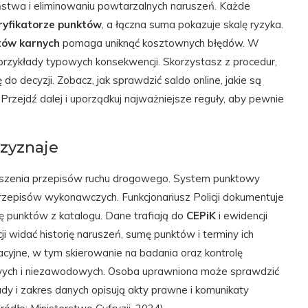
ństwa i eliminowaniu powtarzalnych naruszeń. Każde
ryfikatorze punktów
, a łączna suma pokazuje skalę ryzyka.
tów karnych
pomaga uniknąć kosztownych błędów. W
przykłady typowych konsekwencji. Skorzystasz z procedur,
 do decyzji. Zobacz, jak sprawdzić saldo online, jakie są
. Przejdź dalej i uporządkuj najważniejsze reguły, aby pewnie
rzyznaje
uszenia przepisów ruchu drogowego. System punktowy
rzepisów wykonawczych. Funkcjonariusz Policji dokumentuje
bę punktów z katalogu. Dane trafiają do
CEPiK
i ewidencji
i widać historię naruszeń, sumę punktów i terminy ich
cyjne, w tym skierowanie na badania oraz kontrolę
ych i niezawodowych. Osoba uprawniona może sprawdzić
ady i zakres danych opisują akty prawne i komunikaty