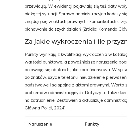
przewidują. W ewidencji pojawiają się też daty wpł
bieżącej sytuacji. Sprawa administracyjna kończy si
znajdują się w aktach prawnych i komunikatach urzę
planowanie dalszych działań (Źródło: Komenda Główn
Za jakie wykroczenia i ile przyz
Punkty wynikają z kwalifikacji wykroczenia w katal
wartości punktowe, a poważniejsze naruszenia pod
pojawiają się obok nich jako kara finansowa. W spis
do znaków, użycie telefonu, nieudzielenie pierwsze
państwowe i są spójne z aktami prawnymi. Warto za
problemów administracyjnych. Dotyczy to także k
na zatrudnienie. Zestawienia aktualizuje administr
Główna Policji, 2024).
Naruszenie
Punkty