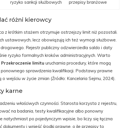
ryzyko sankcji służbowych
przepisy branżowe
ać różni kierowcy
z krótkim stażem otrzymuje ostrzejszy limit niż pozostali.
h ustawowych, lecz obowiązują ich też wymogi służbowe.
 drogowego. Rejestr publiczny odzwierciedla saldo i daty
śnie ryzyko formalnych kroków administracyjnych. Warto
.
Przekroczenie limitu
uruchamia procedury, które mogą
ą ponownego sprawdzenia kwalifikacji. Podstawy prawne
 o wejściu w życie zmian (Źródło: Kancelaria Sejmu, 2024).
ty karne
dzeniu właściwych czynności. Starosta korzysta z rejestru,
rować na badania, testy kwalifikacyjne albo ponowny
 natychmiast po pojedynczym wpisie, bo liczy się łączna
 dokumenty i wnieść środki prawne, o ile przepisy to