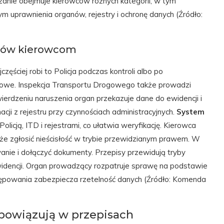
anie obejmuje kierowców różnych kategorii, w tym
m uprawnienia organów, rejestry i ochronę danych (Źródło:
któw kierowcom
zęściej robi to Policja podczas kontroli albo po
rowe. Inspekcja Transportu Drogowego także prowadzi
erdzeniu naruszenia organ przekazuje dane do ewidencji i
cji z rejestru przy czynnościach administracyjnych.
System
licją, ITD i rejestrami, co ułatwia weryfikację. Kierowca
oże zgłosić nieścisłość w trybie przewidzianym prawem. W
anie i dołączyć dokumenty. Przepisy przewidują tryby
idencji. Organ prowadzący rozpatruje sprawę na podstawie
tępowania zabezpiecza rzetelność danych (Źródło: Komenda
obowiązują w przepisach