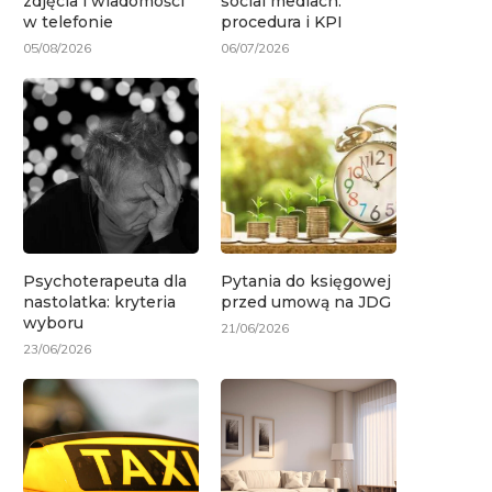
zdjęcia i wiadomości
social mediach:
w telefonie
procedura i KPI
05/08/2026
06/07/2026
Psychoterapeuta dla
Pytania do księgowej
nastolatka: kryteria
przed umową na JDG
wyboru
21/06/2026
23/06/2026