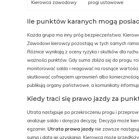
Kierowca zawodowy
progi ustawowe
Ile punktów karanych mogą posiad
Każda grupa ma inny próg bezpieczeństwa. Kierowca 
Zawodowi kierowcy pozostają w tych samych ramac
Różnice wynikają z oceny ryzyka i skutków dla ruchu
ważności punktów. Gdy suma zbliża się do progu, ro
monitorować saldo i reagować na rosnące wartości
skutkować cofnięciem uprawnień albo konieczności
publikują organy państwowe, a komunikaty informują
Kiedy traci się prawo jazdy za punk
Utrata następuje po przekroczeniu progu i przeprowa
analizuje saldo i doręcza decyzję. Decyzja może kie
egzamin.
Utrata prawa jazdy
nie zawsze następuje
suma i data jej uzyskania. Kierowca może przedłożyć