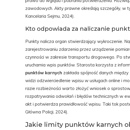
prawo do wglądu i pobrania potwierdzenia. Rozwiąz
zawodowych. Akty prawne określają szczegóły, w ty
Kancelaria Sejmu, 2024).
Kto odpowiada za naliczanie pun
Punkty nalicza organ stwierdzający wykroczenie. Najc
zarejestrowaniu zdarzenia przez urządzenie pomia
czynności w zakresie transportu drogowego. Po stwi
uruchamia wpis punktów. Starosta korzysta z informa
punktów karnych
zakłada spójność danych między Po
widzi odzwierciedlenie wpisu w usługach online i m
razie rozbieżności warto złożyć wniosek o sprostow
rozpatrywania odwołań i błędów technicznych w ew
akt i potwierdza prawidłowość wpisu. Taki tok pos
Główna Policji, 2024).
Jakie limity punktów karnych 