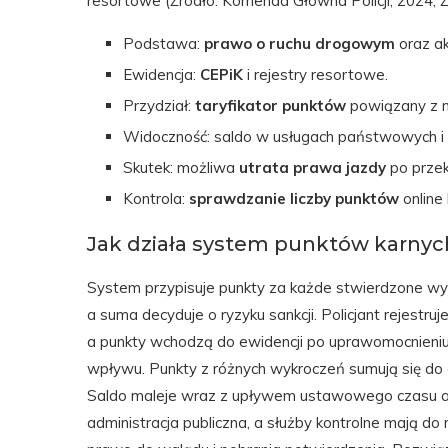
resortowe (Źródło: Komenda Główna Policji, 2024; Źr
Podstawa:
prawo o ruchu drogowym
oraz a
Ewidencja:
CEPiK
i rejestry resortowe.
Przydział:
taryfikator punktów
powiązany z n
Widoczność: saldo w usługach państwowych i u
Skutek: możliwa
utrata prawa jazdy
po przek
Kontrola:
sprawdzanie liczby punktów
online 
Jak działa system punktów karnyc
System przypisuje punkty za każde stwierdzone wy
a suma decyduje o ryzyku sankcji. Policjant rejestr
a punkty wchodzą do ewidencji po uprawomocnieniu.
wpływu. Punkty z różnych wykroczeń sumują się do
Saldo maleje wraz z upływem ustawowego czasu alb
administracja publiczna, a służby kontrolne mają d