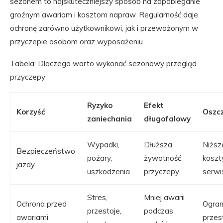
sezonem to najskuteczniejszy sposób na zapobieganie
groźnym awariom i kosztom napraw. Regularność daje
ochronę zarówno użytkownikowi, jak i przewożonym w
przyczepie osobom oraz wyposażeniu.
Tabela: Dlaczego warto wykonać sezonowy przegląd
przyczepy
Ryzyko
Efekt
Korzyść
Oszc
zaniechania
długofalowy
Wypadki,
Dłuższa
Niższ
Bezpieczeństwo
pożary,
żywotność
koszt
jazdy
uszkodzenia
przyczepy
serw
Stres,
Mniej awarii
Ochrona przed
Ogran
przestoje,
podczas
awariami
przes