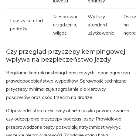
laweta
podróży
Niesprawne
Wyższy
Oszcz
Lepszy komfort
urządzenia,
standard
na
podróży
wilgoć
użytkowania
napr
Czy przegląd przyczepy kempingowej
wpływa na bezpieczeństwo jazdy
Regularna kontrola instalacji hamulcowych i opon ogranicza
prawdopodobieństwo wypadków. Sprawność techniczna
przyczepy minimalizuje zagrożenie dla kierowcy,
pasażerów oraz osób trzecich na drodze.
Odpowiedni stan techniczny obniża ryzyko pożaru, zwarcia
czy odczepienia przyczepy podczas jazdy. Prawidłowo
przeprowadzone testy pozwalają natychmiast wykryć
wszelkie nieprawidłowości. Zbadanie stanu haka