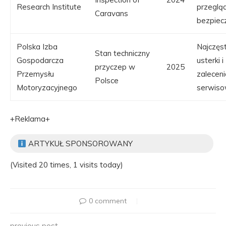
Research Institute
przeglą
Caravans
bezpiec
Polska Izba
Najczęs
Stan techniczny
Gospodarcza
usterki i
przyczep w
2025
Przemysłu
zaleceni
Polsce
Motoryzacyjnego
serwis
+Reklama+
ARTYKUŁ SPONSOROWANY
(Visited 20 times, 1 visits today)
0 comment
previous post