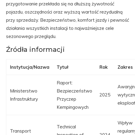
przygotowanie przekłada się na dłuższą żywotność
pojazdu, oszczędności oraz wyższą wartość rezydualną
przy sprzedaży. Bezpieczeństwo, komfort jazdy i pewność
działania wszystkich instalacji to najważniejsze cele
sezonowego przeglądu.
Źródła informacji
Instytucja/Nazwa
Tytuł
Rok
Zakres
Raport:
Awaryjno
Ministerstwo
Bezpieczeństwo
2025
wytycz
Infrastruktury
Przyczep
eksploat
Kempingowych
Wpływ
Technical
Transport
regularn
Inspection of
2024