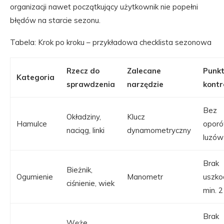
organizacji nawet początkujący użytkownik nie popełni
błędów na starcie sezonu.
Tabela: Krok po kroku – przykładowa checklista sezonowa
Rzecz do
Zalecane
Punk
Kategoria
sprawdzenia
narzędzie
kontr
Bez
Okładziny,
Klucz
Hamulce
oporó
naciąg, linki
dynamometryczny
luzów
Brak
Bieżnik,
Ogumienie
Manometr
uszko
ciśnienie, wiek
min. 
Brak
Węże,