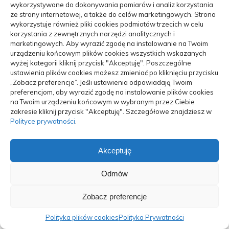
Dlaczego auto szarpie na niskich obrotach –
wykorzystywane do dokonywania pomiarów i analiz korzystania
skuteczne...
ze strony internetowej, a także do celów marketingowych. Strona
wykorzystuje również pliki cookies podmiotów trzecich w celu
16/10/2025
korzystania z zewnętrznych narzędzi analitycznych i
marketingowych. Aby wyrazić zgodę na instalowanie na Twoim
urządzeniu końcowym plików cookies wszystkich wskazanych
wyżej kategorii kliknij przycisk "Akceptuję". Poszczególne
ustawienia plików cookies możesz zmieniać po kliknięciu przycisku
„Zobacz preferencje”. Jeśli ustawienia odpowiadają Twoim
preferencjom, aby wyrazić zgodę na instalowanie plików cookies
na Twoim urządzeniu końcowym w wybranym przez Ciebie
zakresie kliknij przycisk "Akceptuję". Szczegółowe znajdziesz w
Polityce prywatności
.
Akceptuję
Odmów
Zobacz preferencje
Polityka plików cookies
Polityka Prywatności