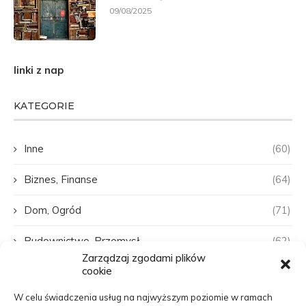
09/08/2025
linki z nap
KATEGORIE
Inne
(60)
Biznes, Finanse
(64)
Dom, Ogród
(71)
Budownictwo, Przemysł
(62)
Zarządzaj zgodami plików
cookie
Edukacja, Rozrywka
(31)
W celu świadczenia usług na najwyższym poziomie w ramach
Zdrowie, Medycyna
(107)