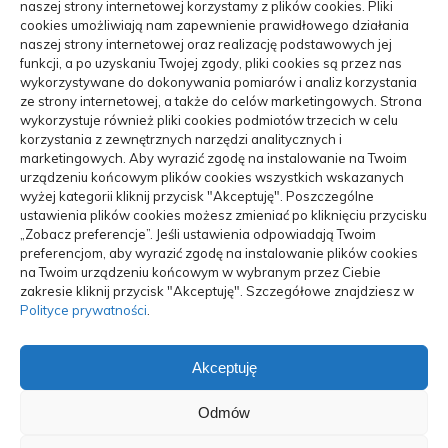
naszej strony internetowej korzystamy z plików cookies. Pliki
cookies umożliwiają nam zapewnienie prawidłowego działania
Moda, Uroda
(22)
naszej strony internetowej oraz realizację podstawowych jej
funkcji, a po uzyskaniu Twojej zgody, pliki cookies są przez nas
wykorzystywane do dokonywania pomiarów i analiz korzystania
Turystyka, Aktywność
(48)
ze strony internetowej, a także do celów marketingowych. Strona
wykorzystuje również pliki cookies podmiotów trzecich w celu
Motoryzacja, Transport
(84)
korzystania z zewnętrznych narzędzi analitycznych i
marketingowych. Aby wyrazić zgodę na instalowanie na Twoim
Usługi
(70)
urządzeniu końcowym plików cookies wszystkich wskazanych
wyżej kategorii kliknij przycisk "Akceptuję". Poszczególne
ustawienia plików cookies możesz zmieniać po kliknięciu przycisku
Technologie
(17)
„Zobacz preferencje”. Jeśli ustawienia odpowiadają Twoim
preferencjom, aby wyrazić zgodę na instalowanie plików cookies
Mobile Search
(3)
na Twoim urządzeniu końcowym w wybranym przez Ciebie
zakresie kliknij przycisk "Akceptuję". Szczegółowe znajdziesz w
ARTYKUŁ SPONSOROWANY
(102)
Polityce prywatności
.
Akceptuję
Odmów