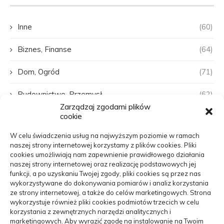
Inne
(60)
Biznes, Finanse
(64)
Dom, Ogród
(71)
Budownictwo, Przemysł
(62)
Zarządzaj zgodami plików
cookie
Edukacja, Rozrywka
(31)
W celu świadczenia usług na najwyższym poziomie w ramach
Zdrowie, Medycyna
(107)
naszej strony internetowej korzystamy z plików cookies. Pliki
cookies umożliwiają nam zapewnienie prawidłowego działania
Moda, Uroda
(22)
naszej strony internetowej oraz realizację podstawowych jej
funkcji, a po uzyskaniu Twojej zgody, pliki cookies są przez nas
wykorzystywane do dokonywania pomiarów i analiz korzystania
Turystyka, Aktywność
(48)
ze strony internetowej, a także do celów marketingowych. Strona
wykorzystuje również pliki cookies podmiotów trzecich w celu
Motoryzacja, Transport
(84)
korzystania z zewnętrznych narzędzi analitycznych i
marketingowych. Aby wyrazić zgodę na instalowanie na Twoim