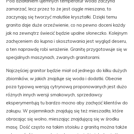
Pod działaniem ujemnych temperatur woda zaczyna
zamarzać, lecz przez to że jest ciągle mieszana, to
zaczynają się tworzyć malutkie kryształki. Dzięki temu
granita daje duże orzeźwienie, co na pewno doceni każdy
jak na zewnątrz świecić będzie upalne słoneczko. Kolejnym
zachęceniem do kupna i skosztowania jest wygląd deseru,
a ten naprawdę robi wrażenie. Granitę przygotowuje się w
specjalnych maszynach, zwanych granitorami.
Najczęściej granitor będzie miał od jednego do kilku dużych
zbiorników, w jakich znajduje się woda i dodatki. Obecnie
poza typową wersją cytrynową proponowanych jest dużo
różnych innych wersji smakowych, sprzedawcy
eksperymentują tu bardzo mocno aby zachęcić klientów do
zakupu. W pojemnikach znajdują się też mieszadła, które
obracając się wolno, mieszając znajdującą się w środku
masę. Dość często na takim stoisku z granitą można także