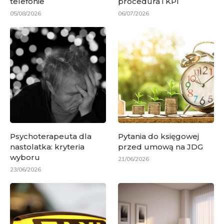
telefonie
procedura i KPI
05/08/2026
06/07/2026
Psychoterapeuta dla
Pytania do księgowej
nastolatka: kryteria
przed umową na JDG
wyboru
21/06/2026
23/06/2026