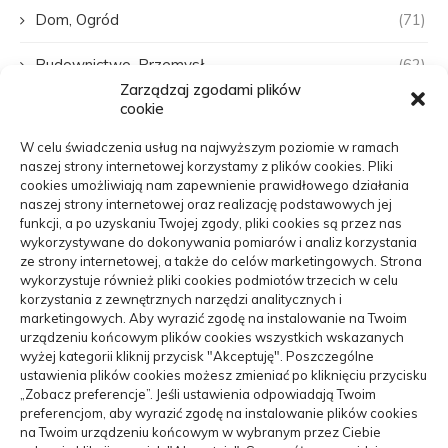
Dom, Ogród
(71)
Budownictwo, Przemysł
(62)
Zarządzaj zgodami plików
cookie
Edukacja, Rozrywka
(31)
W celu świadczenia usług na najwyższym poziomie w ramach
Zdrowie, Medycyna
(107)
naszej strony internetowej korzystamy z plików cookies. Pliki
cookies umożliwiają nam zapewnienie prawidłowego działania
Moda, Uroda
(22)
naszej strony internetowej oraz realizację podstawowych jej
funkcji, a po uzyskaniu Twojej zgody, pliki cookies są przez nas
wykorzystywane do dokonywania pomiarów i analiz korzystania
Turystyka, Aktywność
(48)
ze strony internetowej, a także do celów marketingowych. Strona
wykorzystuje również pliki cookies podmiotów trzecich w celu
Motoryzacja, Transport
(84)
korzystania z zewnętrznych narzędzi analitycznych i
marketingowych. Aby wyrazić zgodę na instalowanie na Twoim
Usługi
(70)
urządzeniu końcowym plików cookies wszystkich wskazanych
wyżej kategorii kliknij przycisk "Akceptuję". Poszczególne
ustawienia plików cookies możesz zmieniać po kliknięciu przycisku
Technologie
(17)
„Zobacz preferencje”. Jeśli ustawienia odpowiadają Twoim
preferencjom, aby wyrazić zgodę na instalowanie plików cookies
Mobile Search
(3)
na Twoim urządzeniu końcowym w wybranym przez Ciebie