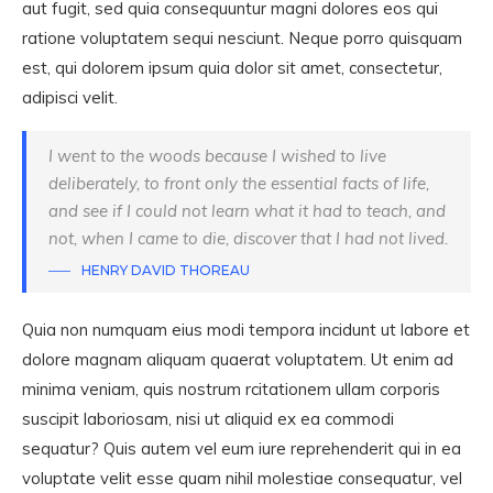
aut fugit, sed quia consequuntur magni dolores eos qui
ratione voluptatem sequi nesciunt. Neque porro quisquam
est, qui dolorem ipsum quia dolor sit amet, consectetur,
adipisci velit.
I went to the woods because I wished to live
deliberately, to front only the essential facts of life,
and see if I could not learn what it had to teach, and
not, when I came to die, discover that I had not lived.
HENRY DAVID THOREAU
Quia non numquam eius modi tempora incidunt ut labore et
dolore magnam aliquam quaerat voluptatem. Ut enim ad
minima veniam, quis nostrum rcitationem ullam corporis
suscipit laboriosam, nisi ut aliquid ex ea commodi
sequatur? Quis autem vel eum iure reprehenderit qui in ea
voluptate velit esse quam nihil molestiae consequatur, vel