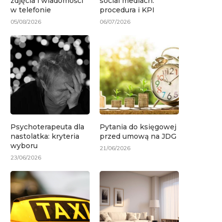
zdjęcia i wiadomości
social mediach:
w telefonie
procedura i KPI
05/08/2026
06/07/2026
Psychoterapeuta dla
Pytania do księgowej
nastolatka: kryteria
przed umową na JDG
wyboru
21/06/2026
23/06/2026