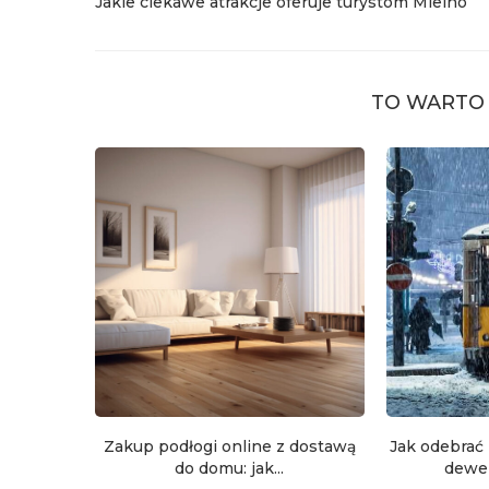
Jakie ciekawe atrakcje oferuje turystom Mielno
TO WARTO 
Zakup podłogi online z dostawą
Jak odebrać
do domu: jak...
dewelo