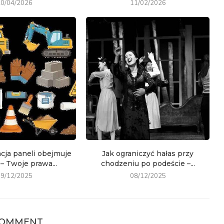
20/04/2026
11/02/2026
cja paneli obejmuje
Jak ograniczyć hałas przy
– Twoje prawa...
chodzeniu po podeście –...
19/12/2025
08/12/2025
COMMENT