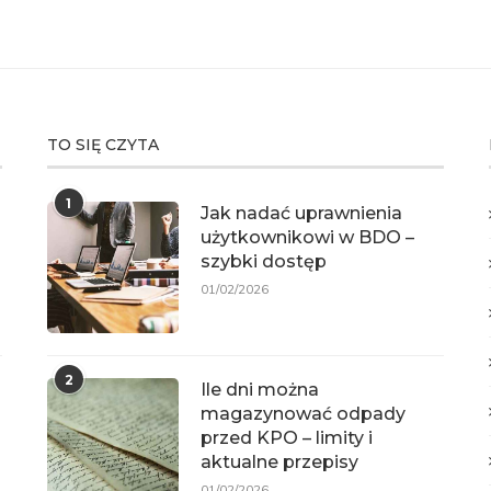
TO SIĘ CZYTA
1
Jak nadać uprawnienia
użytkownikowi w BDO –
szybki dostęp
01/02/2026
2
Ile dni można
magazynować odpady
przed KPO – limity i
aktualne przepisy
01/02/2026