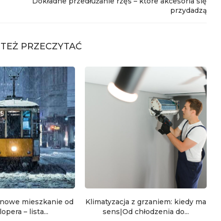
Dokładne przedłużanie rzęs – które akcesoria się
przydadzą
TEŻ PRZECZYTAĆ
 nowe mieszkanie od
Klimatyzacja z grzaniem: kiedy ma
pera – lista...
sens|Od chłodzenia do...