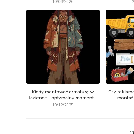
10/06/2026
Kiedy montować armaturę w
Czy reklama
łazience – optymalny moment...
montaż 
19/12/2025
1 