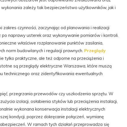
jej wykonania zależy tak bezpieczeństwo użytkowników, jak i
 zakres czynności, zaczynając od planowania i realizacji
 aż po naprawy usterek oraz wykonywanie pomiarów i kontroli.
ieczne właściwe rozplanowanie punktów zasilania,
ych norm budowlanych i regulacji prawnych.
Przeglądy
e tylko praktyczne, ale też odporne na przeciążenia i
totne są przeglądy elektryczne Warszawa, które muszą
nu technicznego oraz zidentyfikowania ewentualnych
ięć, przegrzania przewodów czy uszkodzenia sprzętu. W
ycia izolacji, osłabienia styków lub przeciążenia instalacji,
alnie wykonana konserwacja instalacji elektrycznych
szej kondycji, poprzez dokręcanie połączeń, wymianę
 zabezpieczeń. W ramach tych działań przeprowadza się